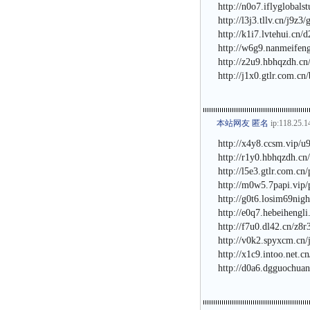
http://n0o7.iflyglobals
http://l3j3.tllv.cn/j9z3
http://k1i7.lvtehui.cn/
http://w6g9.nanmeifen
http://z2u9.hbhqzdh.cn
http://j1x0.gtlr.com.c
本站网友 匿名
ip:118.25.1
http://x4y8.ccsm.vip/u
http://r1y0.hbhqzdh.cn
http://l5e3.gtlr.com.cn
http://m0w5.7papi.vip/
http://g0t6.losim69nig
http://e0q7.hebeihengl
http://f7u0.dl42.cn/z8r
http://v0k2.spyxcm.cn
http://x1c9.intoo.net.c
http://d0a6.dgguochua