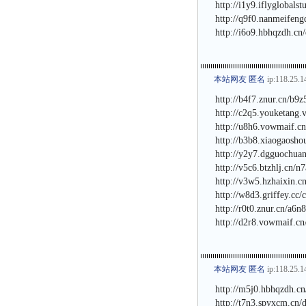
http://i1y9.iflyglobals
http://q9f0.nanmeifen
http://i6o9.hbhqzdh.cn
本站网友 匿名
ip:118.25.1
http://b4f7.znur.cn/b9
http://c2q5.youketang.
http://u8h6.vowmaif.c
http://b3b8.xiaogaosho
http://y2y7.dgguochuan
http://v5c6.btzhlj.cn/n
http://v3w5.hzhaixin.c
http://w8d3.griffey.cc/
http://r0t0.znur.cn/a6n
http://d2r8.vowmaif.cn
本站网友 匿名
ip:118.25.1
http://m5j0.hbhqzdh.cn
http://t7n3.spyxcm.cn/