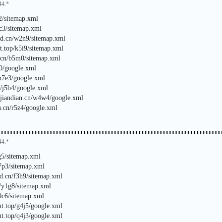
44.*
c2/sitemap.xml
7c3/sitemap.xml
rd.cn/w2n9/sitemap.xml
t.top/k5i9/sitemap.xml
i.cn/b5m0/sitemap.xml
o0/google.xml
h7e3/google.xml
n/j5b4/google.xml
ijiandian.cn/w4w4/google.xml
u.cn/r5z4/google.xml
44.*
2g5/sitemap.xml
7p3/sitemap.xml
rd.cn/f3h9/sitemap.xml
n/y1g8/sitemap.xml
x0c6/sitemap.xml
ht.top/g4j5/google.xml
ht.top/q4j3/google.xml