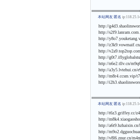
本站网友 匿名
ip:118.25.1
http://g4d3.shaolinswo
http://s2f9.lanram.com
http://y8o7.youketang.
http://z3k9.vowmaif.cn
http://v2a9.top2top.co
http://g0t7.iflyglobals
http://n6e2.tllv.cn/m9
http://a3y5.lvtehui.cn/
http://m8r4.ccsm.vip/t
http://i2h3.shaolinswo
本站网友 匿名
ip:118.25.1
http://t6z3.griffey.cc/
http://m8k4.xiaogaosh
http://a6t9.hzhaixin.cn
http://m9o2.dgguochua
http://v8l6.znur.cn/m4