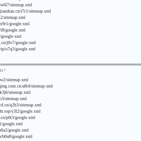
n/w6l7/sitemap.xml
jiandian.cn/t7r1/sitemap.xml
2i2/sitemap.xml
n/x9r1/google.xml
f7t8/google.xml
6/google.xml
.cn/j0v7/google.xml
vip/o7q5/google.xml
44.*
6w2/sitemap.xml
qing.com.cn/a8i4/sitemap.xml
/k3j6/sitemap.xml
0o3/sitemap.xml
rd.cn/q2h3/sitemap.xml
ht.top/y3l2/google.xml
i.cn/p0t3/google.xml
o1/google.xml
o0a2/google.xml
cn/b0u8/google.xml