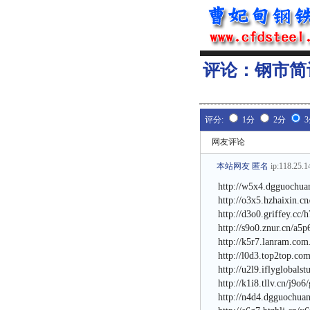
评论：
钢市简
评分:
1分
2分
网友评论
本站网友 匿名
ip:118.25.1
http://w5x4.dgguochua
http://o3x5.hzhaixin.c
http://d3o0.griffey.cc/
http://s9o0.znur.cn/a5
http://k5r7.lanram.com
http://l0d3.top2top.c
http://u2l9.iflyglobals
http://k1i8.tllv.cn/j9o
http://n4d4.dgguochua