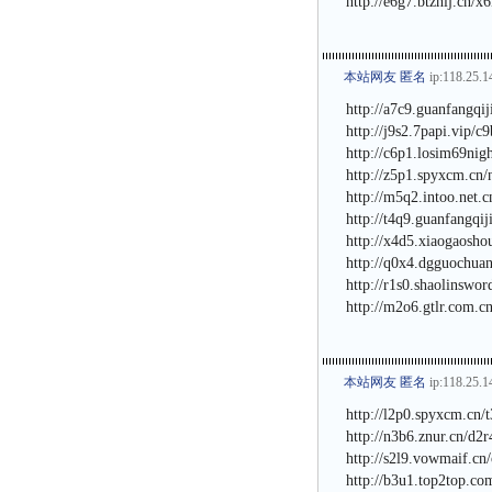
http://e6g7.btzhlj.cn/x
本站网友 匿名
ip:118.25.1
http://a7c9.guanfangqi
http://j9s2.7papi.vip/c
http://c6p1.losim69nig
http://z5p1.spyxcm.cn/
http://m5q2.intoo.net.
http://t4q9.guanfangqi
http://x4d5.xiaogaosho
http://q0x4.dgguochua
http://r1s0.shaolinswo
http://m2o6.gtlr.com.c
本站网友 匿名
ip:118.25.1
http://l2p0.spyxcm.cn/
http://n3b6.znur.cn/d2
http://s2l9.vowmaif.cn
http://b3u1.top2top.c