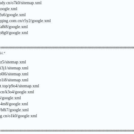
tudy.cn/o7k0/sitemap.xml
/google.xml
d2u6/google.xml
gqing.com.cn/r5y2/google.xml
/a8t8/google.xml
n/b8g0/google.xml
44.*
9z5/sitemap.xml
/i3j1/sitemap.xml
/p0l6/sitemap.xml
p1i8/sitemap.xml
ht.top/p9o4/sitemap.xml
i.cn/k3o4/google.xml
3/google.xml
/j4m8/google.xml
n/b8i7/google.xml
ng.cn/o1k0/google.xml