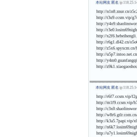
本站网友 匿名
ip:118.25.1
http://n1n8.znur.cn/z5
http://t3u9.ccsm.vip/g
http://y4o9.shaolinswo
http://r3e0.losim69nigh
http://x2f6.hebeihengl
http://r6g1.dl42.cn/o5
http://z5x6.spyxcm.cn/
http://u5p7.intoo.net.c
http://y4m0.guanfangq
http://z9k1.xiaogaosho
本站网友 匿名
ip:118.25.1
http://r6f7.ccsm.vip/f
http://m1f9.ccsm.vip/h
http://c3x0.shaolinswo
http://w8r6.gtlr.com.c
http://k3a5.7papi.vip/
http://n6k7.losim69nig
http://u7y1.losim69nig