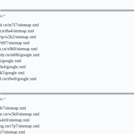
44.*
rd.cn/m7t7/sitemap.xml
.cn/i8a4/sitemap.xml
vip/w2k2/sitemap.xml
/t0f7/sitemap.xml
m.cn/x9k8/sitemap.xml
tudy.cn/m6l6/google.xml
q6/google.xml
e9z4/google.xml
7k5/google.xml
rd.cn/s9w0/google.xml
44.*
z4h7/sitemap.xml
ou.cn/w5k9/sitemap.xml
/k4x9/sitemap.xml
ng.cn/r7p7/sitemap.xml
m7/sitemap.xml