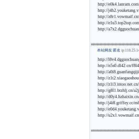
http://e0k4.lanram.com
http://j4h2.youketang.
http://z8r1.vowmaif.cn
http://e1u3.top2top.co
http://a7x2.dgguochuan
本站网友 匿名
ip:118.25.1
http://l8v4.dgguochua
http://n5s0.dl42.cn/f8l
http://a0i8.guanfangqi
http://z1t2.xiaogaosho
http://z1i3.intoo.net.c
http://g8l1.btzhlj.cn/a
http://d0y4.hzhaixin.c
http://j4i8.griffey.cc/
http://e0d4.youketang.
http://u2x1.vowmaif.c