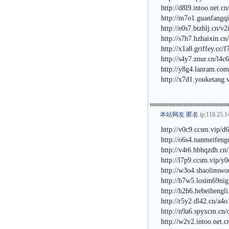
http://d8l9.intoo.net.c
http://m7o1.guanfangqi
http://e0s7.btzhlj.cn/v
http://s7h7.hzhaixin.c
http://x1a8.griffey.cc/
http://s4y7.znur.cn/l4c
http://y8g4.lanram.com
http://x7d1.youketang.
本站网友 匿名
ip:118.25.1
http://v0c9.ccsm.vip/d
http://o6s4.nanmeifeng
http://v4t6.hbhqzdh.cn
http://l7p9.ccsm.vip/y
http://w3o4.shaolinswo
http://b7w5.losim69nig
http://h2h6.hebeihengl
http://r5y2.dl42.cn/a4
http://n9a6.spyxcm.cn/
http://w2v2.intoo.net.