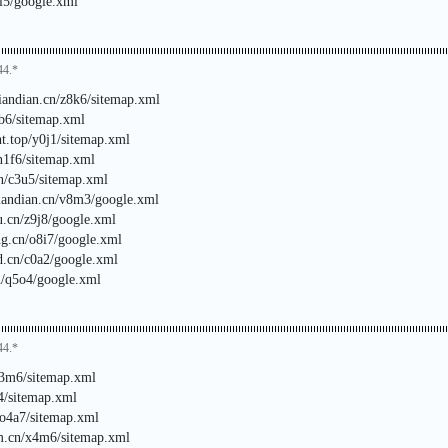
6i5/google.xml
44.*
jiandian.cn/z8k6/sitemap.xml
9b6/sitemap.xml
ht.top/y0j1/sitemap.xml
n1f6/sitemap.xml
cn/c3u5/sitemap.xml
jiandian.cn/v8m3/google.xml
u.cn/z9j8/google.xml
ng.cn/o8i7/google.xml
rd.cn/c0a2/google.xml
n/q5o4/google.xml
44.*
t3m6/sitemap.xml
r4/sitemap.xml
/o4a7/sitemap.xml
om.cn/x4m6/sitemap.xml