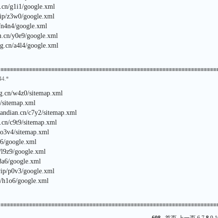
.cn/g1i1/google.xml
vip/z3w0/google.xml
/n4n4/google.xml
m.cn/y0e9/google.xml
g.cn/a4l4/google.xml
44.*
ng.cn/w4z0/sitemap.xml
4/sitemap.xml
jiandian.cn/c7y2/sitemap.xml
u.cn/c9t9/sitemap.xml
n/o3v4/sitemap.xml
2j6/google.xml
n/l9z9/google.xml
m8a6/google.xml
vip/p0v3/google.xml
n/h1o6/google.xml