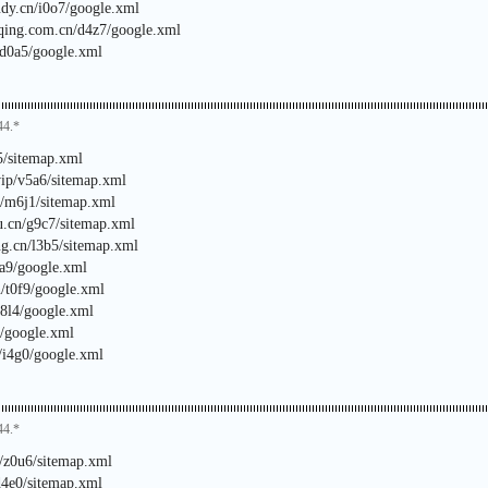
tudy.cn/i0o7/google.xml
gqing.com.cn/d4z7/google.xml
/d0a5/google.xml
44.*
z5/sitemap.xml
vip/v5a6/sitemap.xml
n/m6j1/sitemap.xml
u.cn/g9c7/sitemap.xml
g.cn/l3b5/sitemap.xml
7a9/google.xml
n/t0f9/google.xml
c8l4/google.xml
8/google.xml
/i4g0/google.xml
44.*
/z0u6/sitemap.xml
d4e0/sitemap.xml